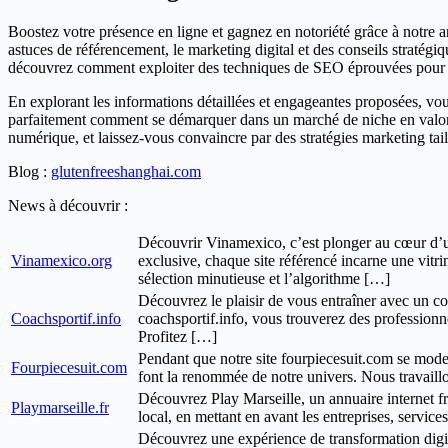
Boostez votre présence en ligne et gagnez en notoriété grâce à notre an
astuces de référencement, le marketing digital et des conseils stratég
découvrez comment exploiter des techniques de SEO éprouvées pour tra
En explorant les informations détaillées et engageantes proposées, vo
parfaitement comment se démarquer dans un marché de niche en valorisan
numérique, et laissez-vous convaincre par des stratégies marketing tai
Blog :
glutenfreeshanghai.com
News à découvrir :
Découvrir Vinamexico, c’est plonger au cœur d’un 
Vinamexico.org
exclusive, chaque site référencé incarne une vitri
sélection minutieuse et l’algorithme […]
Découvrez le plaisir de vous entraîner avec un coa
Coachsportif.info
coachsportif.info, vous trouverez des professionn
Profitez […]
Pendant que notre site fourpiecesuit.com se moder
Fourpiecesuit.com
font la renommée de notre univers. Nous travaillo
Découvrez Play Marseille, un annuaire internet fr
Playmarseille.fr
local, en mettant en avant les entreprises, service
Découvrez une expérience de transformation digit