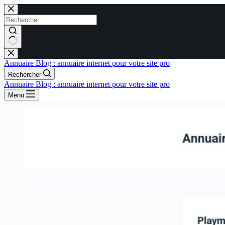
Passer
au
contenu
Aucun
résultat
Annuaire Blog : annuaire internet pour votre site pro
Rechercher
Annuaire Blog : annuaire internet pour votre site pro
Menu