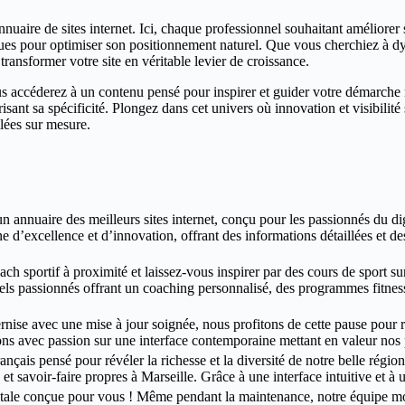
nuaire de sites internet. Ici, chaque professionnel souhaitant améliorer 
iques pour optimiser son positionnement naturel. Que vous cherchiez à dy
nsformer votre site en véritable levier de croissance.
us accéderez à un contenu pensé pour inspirer et guider votre démarche 
t sa spécificité. Plongez dans cet univers où innovation et visibilité s
llées sur mesure.
annuaire des meilleurs sites internet, conçu pour les passionnés du digit
ne d’excellence et d’innovation, offrant des informations détaillées et 
ch sportif à proximité et laissez-vous inspirer par des cours de sport su
els passionnés offrant un coaching personnalisé, des programmes fitness
nise avec une mise à jour soignée, nous profitons de cette pause pour re
ns avec passion sur une interface contemporaine mettant en valeur nos p
ançais pensé pour révéler la richesse et la diversité de notre belle régi
s et savoir-faire propres à Marseille. Grâce à une interface intuitive et 
ale conçue pour vous ! Même pendant la maintenance, notre équipe mobi